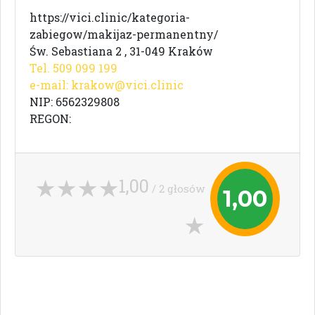
https://vici.clinic/kategoria-
zabiegow/makijaz-permanentny/
Św. Sebastiana 2 , 31-049 Kraków
Tel. 509 099 199
e-mail:
krakow@vici.clinic
NIP: 6562329808
REGON:
1,00
/ 2 głosów
1,00