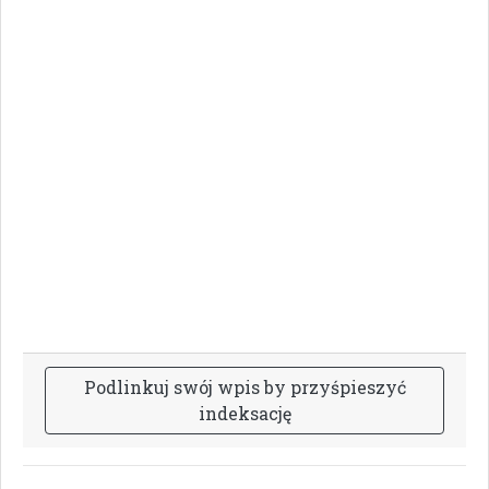
P
o
d
l
i
n
k
u
j
s
w
ó
j
w
p
i
s
b
y
p
r
z
y
ś
p
i
e
s
z
y
ć
i
n
d
e
k
s
a
c
j
ę