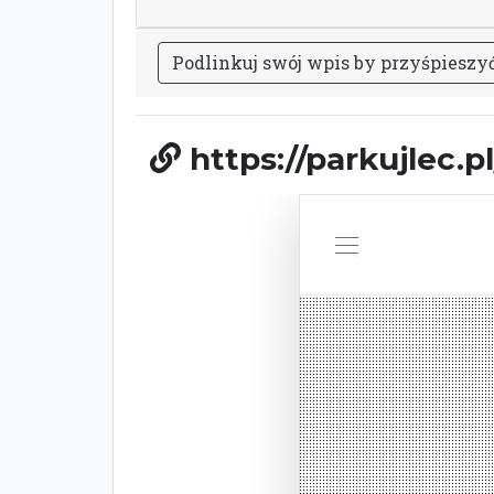
P
o
d
l
i
n
k
u
j
s
w
ó
j
w
p
i
s
b
y
p
r
z
y
ś
p
i
e
s
z
y
https://parkujlec.pl