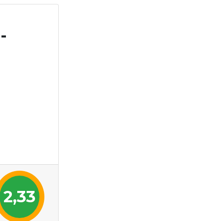
-
2,33