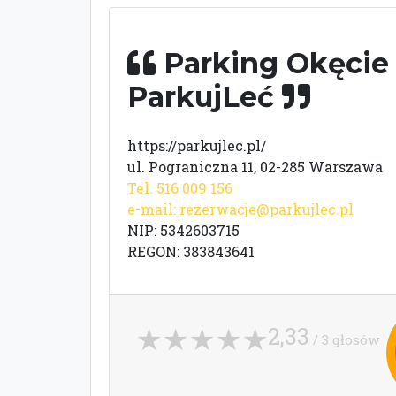
Parking Okęcie 
ParkujLeć
https://parkujlec.pl/
ul. Pograniczna 11, 02-285 Warszawa
Tel. 516 009 156
e-mail:
rezerwacje@parkujlec.pl
NIP: 5342603715
REGON: 383843641
2,33
/ 3 głosów