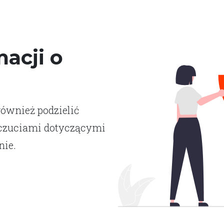
acji o
również podzielić
dczuciami dotyczącymi
nie.