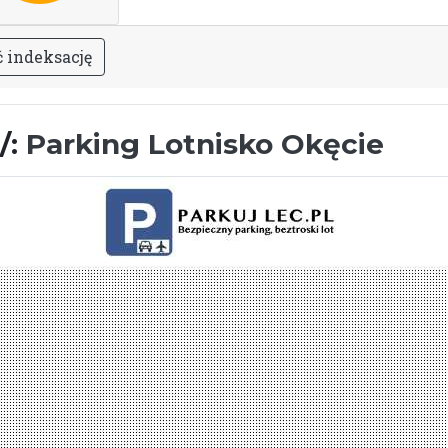
ć
i
n
d
e
k
s
a
c
j
ę
/:
Parking Lotnisko Okęcie