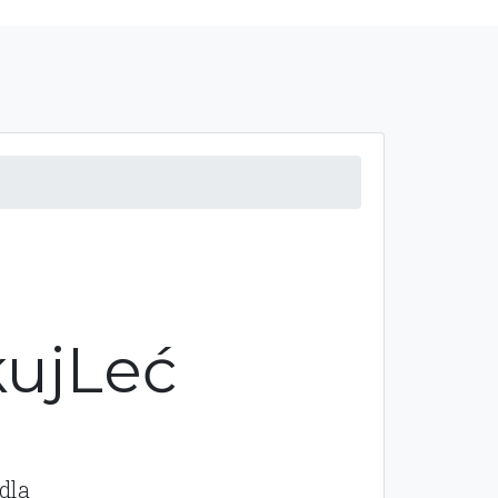
kujLeć
dla