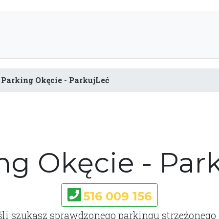
Parking Okęcie - ParkujLeć
ng Okęcie - Par
516 009 156
śli szukasz sprawdzonego parkingu strzeżonego 