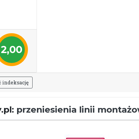
2,00
ć
i
n
d
e
k
s
a
c
j
ę
.pl:
przeniesienia linii montaż