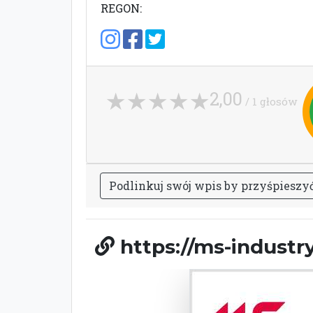
REGON:
2,00
/ 1 głosów
P
o
d
l
i
n
k
u
j
s
w
ó
j
w
p
i
s
b
y
p
r
z
y
ś
p
i
e
s
z
y
https://ms-industry