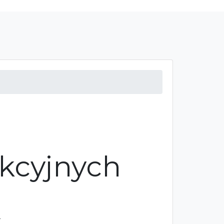
ukcyjnych
w