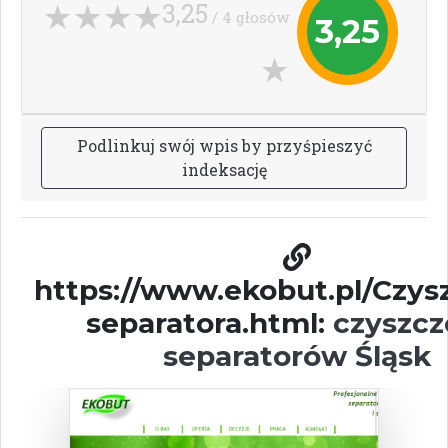
3,25
/ 4 głosów
3,25
P
o
d
l
i
n
k
u
j
s
w
ó
j
w
p
i
s
b
y
p
r
z
y
ś
p
i
e
s
z
y
ć
i
n
d
e
k
s
a
c
j
ę
https://www.ekobut.pl/Czys
separatora.html:
czyszcz
separatorów Śląsk