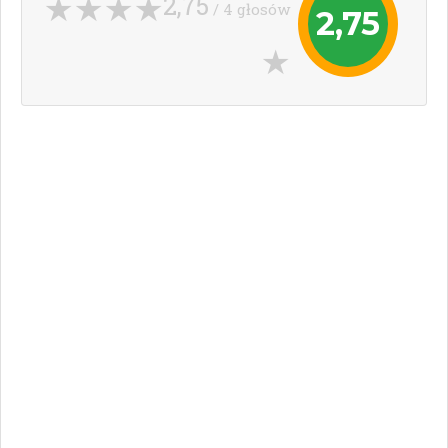
2,75
/ 4 głosów
2,75