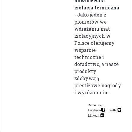
nowoczesna
izolacja termiczna
- Jako jeden z
pionierów we
wdrażaniu mat
izolacyjnych w
Polsce oferujemy
wsparcie
techniczne i
doradztwo, a nasze
produkty
zdobywają
prestiżowe nagrody
i wyróżnienia...
Podziel się:
Facebook
Twitter
LinkedIn