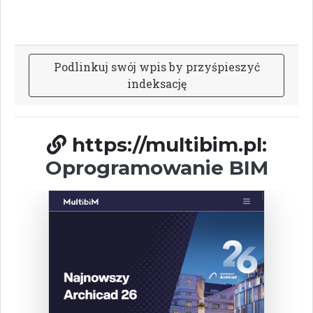
P
o
d
l
i
n
k
u
j
s
w
ó
j
w
p
i
s
b
y
p
r
z
y
ś
p
i
e
s
z
y
ć
i
n
d
e
k
s
a
c
j
ę
https://multibim.pl:
Oprogramowanie BIM