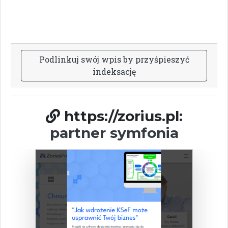
P
o
d
l
i
n
k
u
j
s
w
ó
j
w
p
i
s
b
y
p
r
z
y
ś
p
i
e
s
z
y
ć
i
n
d
e
k
s
a
c
j
ę
https://zorius.pl:
partner symfonia