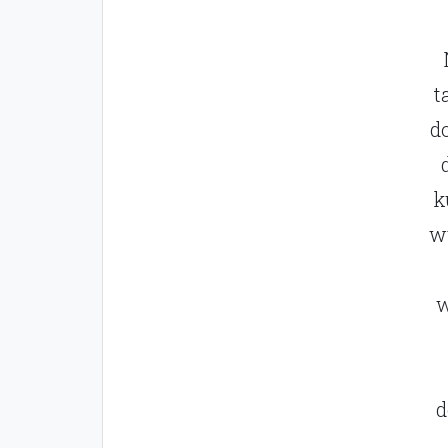
t
d
k
w
w
d