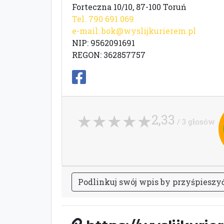
Forteczna 10/10, 87-100 Toruń
Tel. 790 691 069
e-mail:
bok@wyslijkurierem.pl
NIP: 9562091691
REGON: 362857757
2,33
/ 3 głosów
P
o
d
l
i
n
k
u
j
s
w
ó
j
w
p
i
s
b
y
p
r
z
y
ś
p
i
e
s
z
y