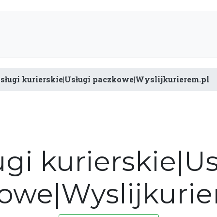
sługi kurierskie|Usługi paczkowe|Wyslijkurierem.pl
gi kurierskie|Us
owe|Wyslijkurie