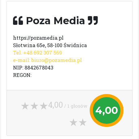
Poza Media
https://pozamedia.pl
Słotwina 65e, 58-100 Świdnica
Tel. +48 692 307 569
e-mail:
biuro@pozamedia.pl
NIP: 8842678043
REGON:
4,00
/ 1 głosów
4,00