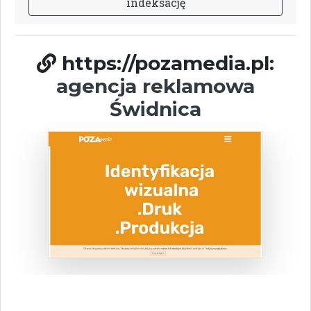
i
n
d
e
k
s
a
c
j
ę
https://pozamedia.pl:
agencja reklamowa
Świdnica