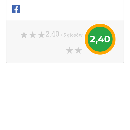
2,40
/ 5 głosów
2,40