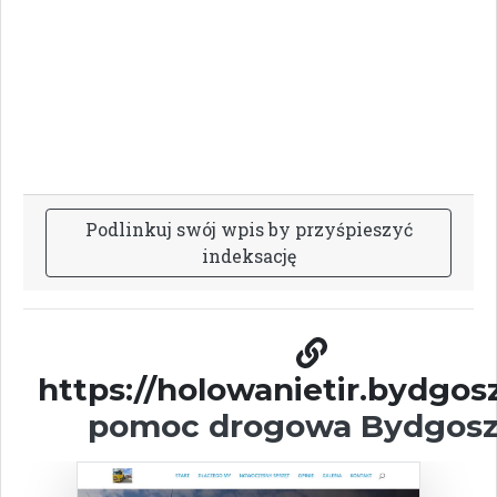
P
o
d
l
i
n
k
u
j
s
w
ó
j
w
p
i
s
b
y
p
r
z
y
ś
p
i
e
s
z
y
ć
i
n
d
e
k
s
a
c
j
ę
https://holowanietir.bydgosz
pomoc drogowa Bydgosz