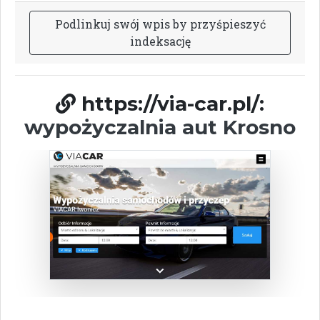
P
o
d
l
i
n
k
u
j
s
w
ó
j
w
p
i
s
b
y
p
r
z
y
ś
p
i
e
s
z
y
ć
i
n
d
e
k
s
a
c
j
ę
https://via-car.pl/:
wypożyczalnia aut Krosno