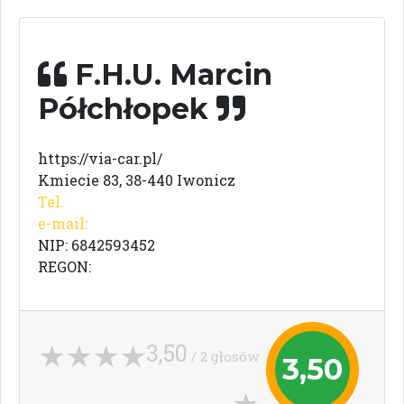
F.H.U. Marcin
Półchłopek
https://via-car.pl/
Kmiecie 83, 38-440 Iwonicz
Tel.
e-mail:
NIP: 6842593452
REGON:
3,50
/ 2 głosów
3,50